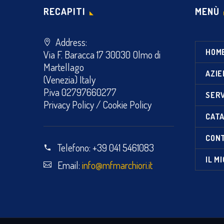
RECAPITI
MENÙ
Address:
HOM
Via F. Baracca 17 30030 Olmo di
Martellago
AZIE
(Venezia) Italy
P.iva 02797660277
SERV
Privacy Policy
/
Cookie Policy
CATA
CON
Telefono:
+39 041 5461083
IL M
Email:
info@mfmarchiori.it