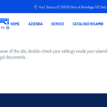
Via F. Baracca 17 30030 Olmo di Martellago (VE) Italy
HOME
AZIENDA
SERVIZI
CATALOGO RICAMBI
er of the site, double-check your settings inside your iubenda 
legal documents.