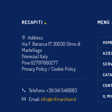
RECAPITI
MENÙ
Address:
HOM
Via F. Baracca 17 30030 Olmo di
Martellago
AZIE
(Venezia) Italy
P.iva 02797660277
SERV
Privacy Policy
/
Cookie Policy
CATA
CON
Telefono:
+39 041 5461083
IL M
Email:
info@mfmarchiori.it