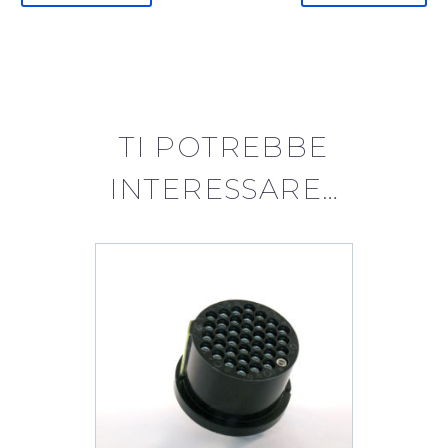
placcato
nickel
serie
309
quantità
TI POTREBBE
INTERESSARE…