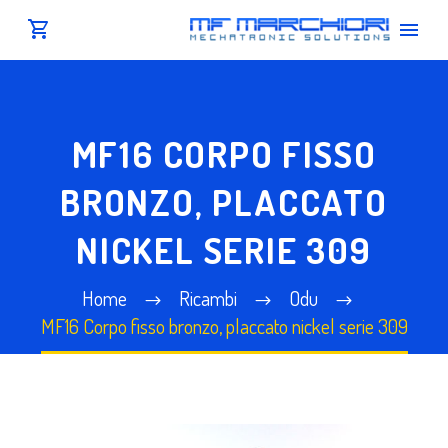
MF16 CORPO FISSO
BRONZO, PLACCATO
NICKEL SERIE 309
Home
Ricambi
Odu
MF16 Corpo fisso bronzo, placcato nickel serie 309