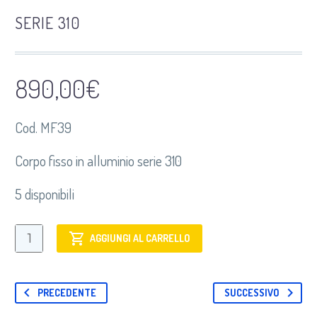
SERIE 310
890,00
€
Cod. MF39
Corpo fisso in alluminio serie 310
5 disponibili
MF39
AGGIUNGI AL CARRELLO
Corpo
fisso
in
PRECEDENTE
SUCCESSIVO
alluminio