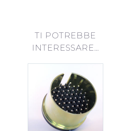
serie
310
quantità
TI POTREBBE
INTERESSARE…