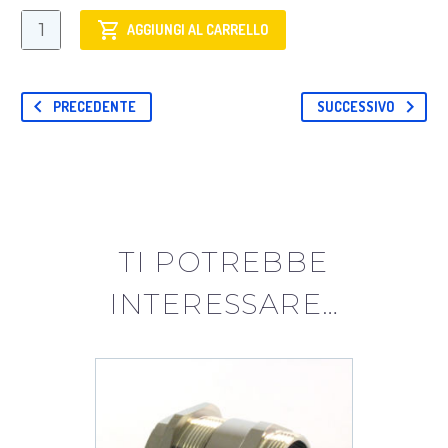
MF21
AGGIUNGI AL CARRELLO
Corpo
mobile
bronzo,
PRECEDENTE
SUCCESSIVO
placcato
nickel,
con
fascetta
serie
309
TI POTREBBE
quantità
INTERESSARE…