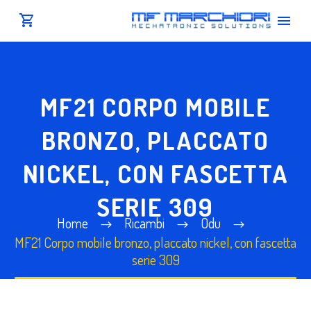
MF21 CORPO MOBILE
BRONZO, PLACCATO
NICKEL, CON FASCETTA
SERIE 309
Home
Ricambi
Odu
MF21 Corpo mobile bronzo, placcato nickel, con fascetta
serie 309