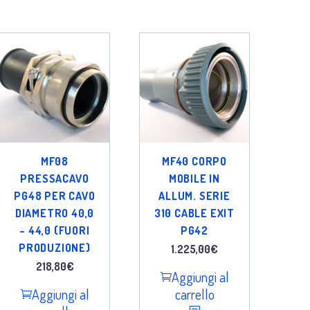
MF08
MF40 CORPO
PRESSACAVO
MOBILE IN
PG48 PER CAVO
ALLUM. SERIE
DIAMETRO 40,0
310 CABLE EXIT
– 44,0 (FUORI
PG42
PRODUZIONE)
1.225,00
€
218,80
€
Aggiungi al
Aggiungi al
carrello