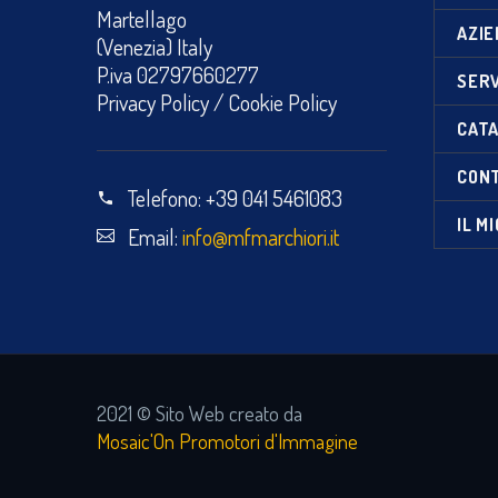
Martellago
AZIE
(Venezia) Italy
P.iva 02797660277
SERV
Privacy Policy
/
Cookie Policy
CATA
CON
Telefono:
+39 041 5461083
IL M
Email:
info@mfmarchiori.it
2021 © Sito Web creato da
Mosaic'On Promotori d'Immagine