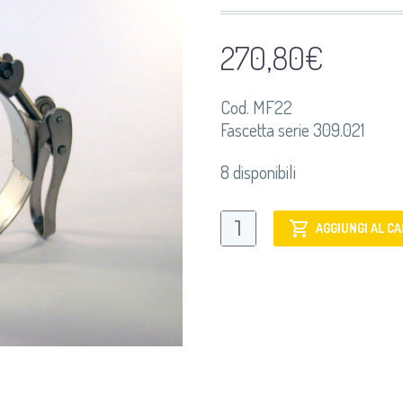
270,80
€
Cod. MF22
Fascetta serie 309.021
8 disponibili
MF22
AGGIUNGI AL C
Fascetta
serie
309.021
quantità