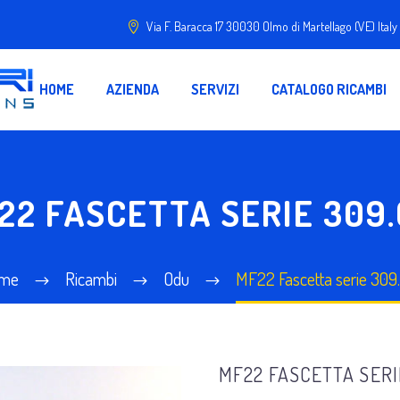
Via F. Baracca 17 30030 Olmo di Martellago (VE) Italy
HOME
AZIENDA
SERVIZI
CATALOGO RICAMBI
22 FASCETTA SERIE 309.
me
Ricambi
Odu
MF22 Fascetta serie 309
MF22 FASCETTA SERI