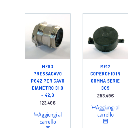
MF03
MF17
PRESSACAVO
COPERCHIO IN
PG42 PER CAVO
GOMMA SERIE
DIAMETRO 31,0
309
– 42,0
253,40
€
123,40
€
Aggiungi al
Aggiungi al
carrello
carrello