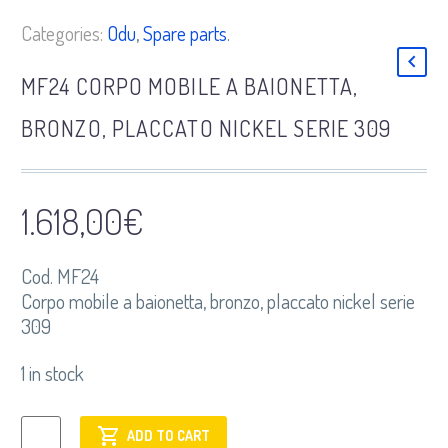
Categories:
Odu
,
Spare parts
.
MF24 CORPO MOBILE A BAIONETTA,
BRONZO, PLACCATO NICKEL SERIE 309
1.618,00
€
Cod. MF24
Corpo mobile a baionetta, bronzo, placcato nickel serie
309
1 in stock
MF24
ADD TO CART