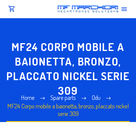
MF24 CORPO MOBILE A
BAIONETTA, BRONZO,
PLACCATO NICKEL SERIE
309
Home
Spare parts
Odu
MF24 Corpo mobile a baionetta, bronzo, placcato nickel
serie 309