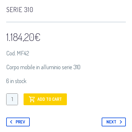
SERIE 310
1.184,20
€
Cod. MF42
Corpo mobile in alluminio serie 310
6 in stock
MF42
ADD TO CART
Corpo
mobile
in
PREV
NEXT
alluminio