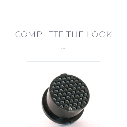
serie
310
quantity
COMPLETE THE LOOK
…