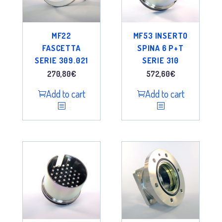
MF22
MF53 INSERTO
FASCETTA
SPINA 6 P+T
SERIE 309.021
SERIE 310
270,80
€
572,60
€
Add to cart
Add to cart